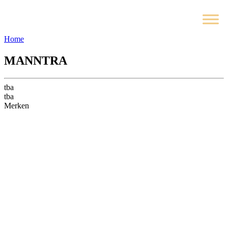
Home
MANNTRA
tba
tba
Merken