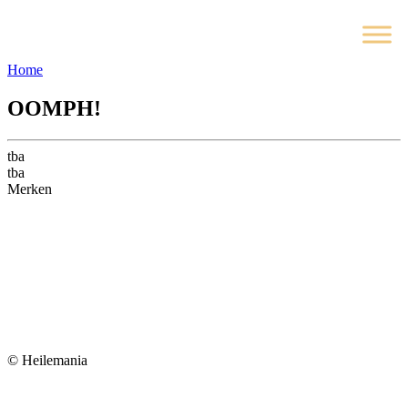
Home
OOMPH!
tba
tba
Merken
© Heilemania