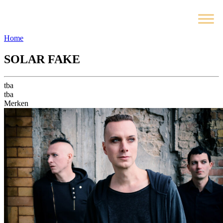
Home
SOLAR FAKE
tba
tba
Merken