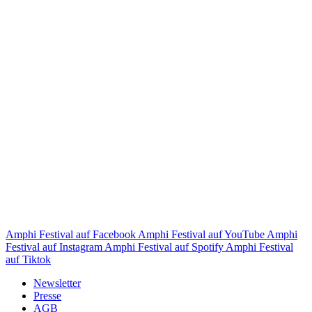
Amphi Festival auf Facebook
Amphi Festival auf YouTube
Amphi
Festival auf Instagram
Amphi Festival auf Spotify
Amphi Festival
auf Tiktok
Newsletter
Presse
AGB