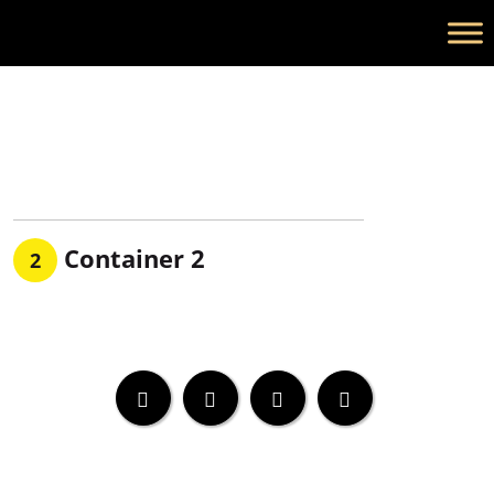
Bier
Softdrinks
Container 2
2