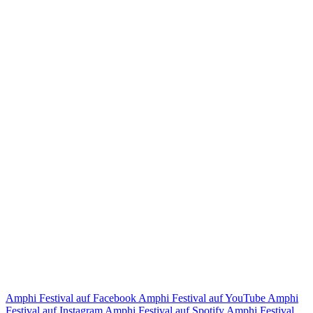
Amphi Festival auf Facebook
Amphi Festival auf YouTube
Amphi
Festival auf Instagram
Amphi Festival auf Spotify
Amphi Festival