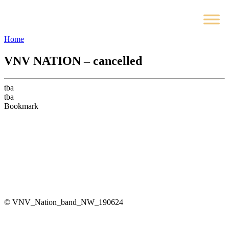
Home
VNV NATION – cancelled
tba
tba
Bookmark
© VNV_Nation_band_NW_190624