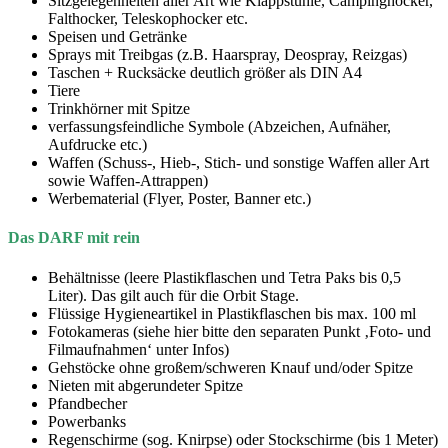
Sitzgelegenheiten aller Art wie Klappstühle, Campinghocker,
Falthocker, Teleskophocker etc.
Speisen und Getränke
Sprays mit Treibgas (z.B. Haarspray, Deospray, Reizgas)
Taschen + Rucksäcke deutlich größer als DIN A4
Tiere
Trinkhörner mit Spitze
verfassungsfeindliche Symbole (Abzeichen, Aufnäher,
Aufdrucke etc.)
Waffen (Schuss-, Hieb-, Stich- und sonstige Waffen aller Art
sowie Waffen-Attrappen)
Werbematerial (Flyer, Poster, Banner etc.)
Das
DARF
mit rein
Behältnisse (leere Plastikflaschen und Tetra Paks bis 0,5
Liter). Das gilt auch für die Orbit Stage.
Flüssige Hygieneartikel in Plastikflaschen bis max. 100 ml
Fotokameras (siehe hier bitte den separaten Punkt ‚Foto- und
Filmaufnahmen‘ unter Infos)
Gehstöcke ohne großem/schweren Knauf und/oder Spitze
Nieten mit abgerundeter Spitze
Pfandbecher
Powerbanks
Regenschirme (sog. Knirpse) oder Stockschirme (bis 1 Meter)